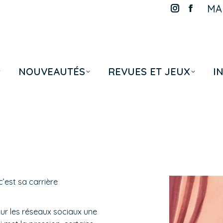
MAR
La
La
page
page
Instagram
Faceboo
s'ouvre
s'ouvre
dans
dans
NOUVEAUTÉS
REVUES ET JEUX
I
une
une
nouvelle
nouvelle
fenêtre
fenêtre
’est sa carrière
our les réseaux sociaux une