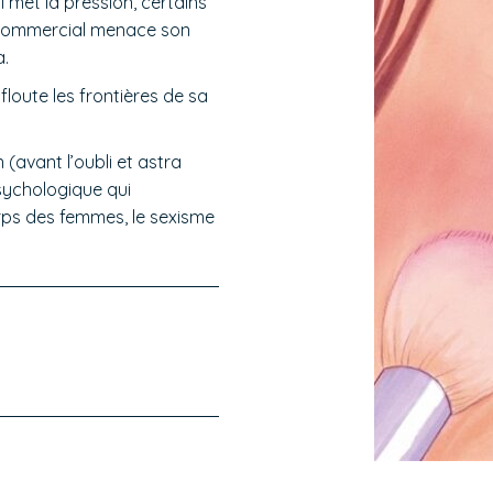
ui met la pression, certains
at commercial menace son
a.
floute les frontières de sa
(avant l’oubli et astra
psychologique qui
orps des femmes, le sexisme