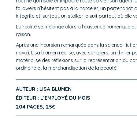
routine qui l’isole et impacte toute sa vie ; son agent l
followers n’hésitent pas à la harceler, un partenari
integrite et, surtout, un stalker la suit partout où elle v
La réalité se mélange alors à l’existence numérique et 
raison.
Après une incursion remarquée dans la science-fiction 
nova), Lisa blumen réalise, avec sangliers, un thriller 
matérialise des réflexions sur la représentation du c
ordinaire et la marchandisation de la beauté.
AUTEUR : LISA BLUMEN
ÉDITEUR : L’EMPLOYÉ DU MOIS
204 PAGES, 25€