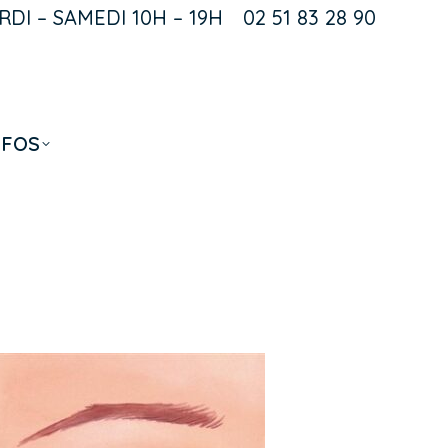
DI – SAMEDI 10H – 19H
02 51 83 28 90
k
NFOS