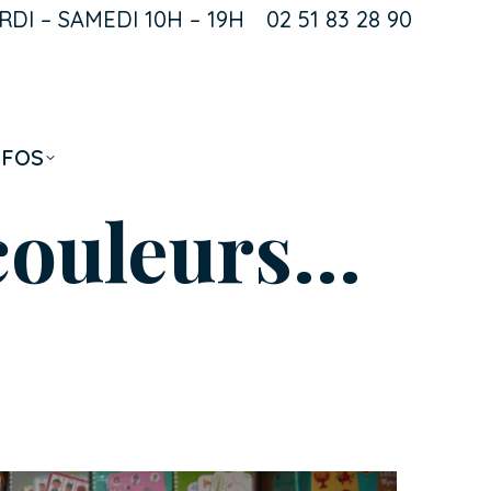
DI – SAMEDI 10H – 19H
02 51 83 28 90
k
NFOS
, couleurs…