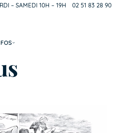
DI – SAMEDI 10H – 19H
02 51 83 28 90
k
NFOS
us