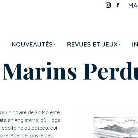
MAR
La
La
page
page
Instagram
Faceboo
s'ouvre
s'ouvre
dans
dans
NOUVEAUTÉS
REVUES ET JEUX
I
une
une
nouvelle
nouvelle
s Marins Perd
fenêtre
fenêtre
ar un navire de Sa Majesté.
uite en Angleterre, où il loge
u capitaine du bateau, qui
moire, Abel découvre des