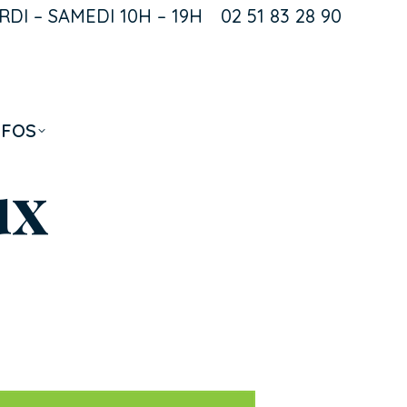
DI – SAMEDI 10H – 19H
02 51 83 28 90
k
NFOS
ux