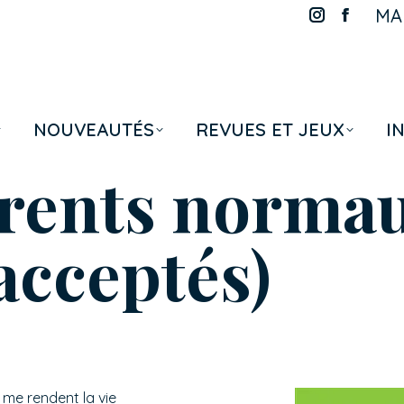
MAR
La
La
page
page
Instagram
Faceboo
s'ouvre
s'ouvre
dans
dans
NOUVEAUTÉS
REVUES ET JEUX
I
une
une
nouvelle
nouvelle
rents norma
fenêtre
fenêtre
acceptés)
s me rendent la vie